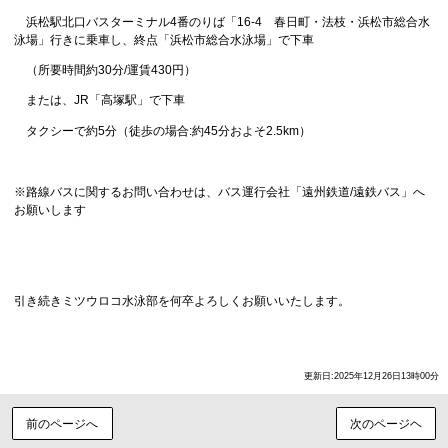
浜松駅北口バスターミナル4番のりば「16-4 春日町・法枝・浜松市総合水
泳場」行きに乗車し、終点「浜松市総合水泳場」で下車
（所要時間約30分/運賃430円）
または、JR「高塚駅」で下車
タクシーで約5分（徒歩の場合:約45分およそ2.5km）
※路線バスに関するお問い合わせは、バス運行会社「遠州鉄道/遠鉄バス」へ
お願いします
引き続きミツウロコ水泳部を何卒よろしくお願いいたします。
更新日:2025年12月26日13時00分
前のページへ
次のページヘ