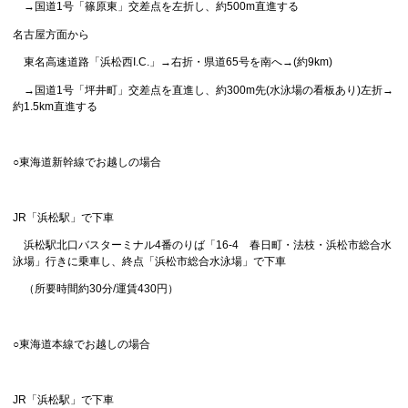
→国道1号「篠原東」交差点を左折し、約500m直進する
名古屋方面から
東名高速道路「浜松西I.C.」→右折・県道65号を南へ→(約9km)
→国道1号「坪井町」交差点を直進し、約300m先(水泳場の看板あり)左折→
約1.5km直進する
○東海道新幹線でお越しの場合
JR「浜松駅」で下車
浜松駅北口バスターミナル4番のりば「16-4 春日町・法枝・浜松市総合水
泳場」行きに乗車し、終点「浜松市総合水泳場」で下車
（所要時間約30分/運賃430円）
○東海道本線でお越しの場合
JR「浜松駅」で下車