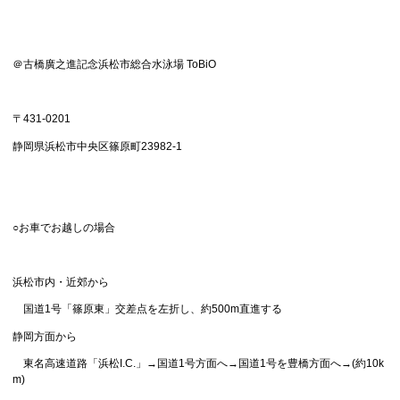
＠古橋廣之進記念浜松市総合水泳場 ToBiO
〒431-0201
静岡県浜松市中央区篠原町23982-1
○お車でお越しの場合
浜松市内・近郊から
国道1号「篠原東」交差点を左折し、約500m直進する
静岡方面から
東名高速道路「浜松I.C.」→国道1号方面へ→国道1号を豊橋方面へ→(約10k
m)