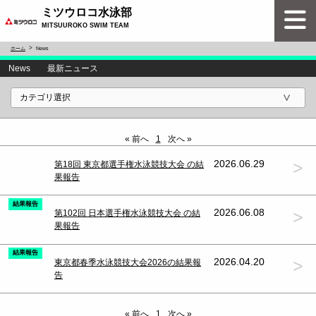
ミツウロコ水泳部
MITSUUROKO SWIM TEAM
ホーム
News
News 最新ニュース
« 前へ
1
次へ »
>
2026.06.29
第18回 東京都選手権水泳競技大会 の結
果報告
結果報告
>
2026.06.08
第102回 日本選手権水泳競技大会 の結
果報告
結果報告
>
2026.04.20
東京都春季水泳競技大会2026の結果報
告
« 前へ
1
次へ »