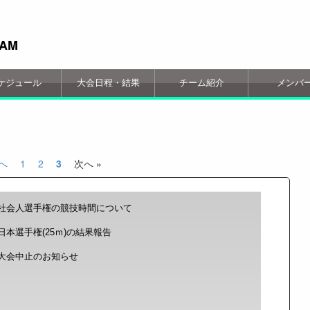
EAM
ケジュール
大会日程・結果
チーム紹介
メンバ
前へ
1
2
3
次へ »
社会人選手権の競技時間について
日本選手権(25ｍ)の結果報告
大会中止のお知らせ