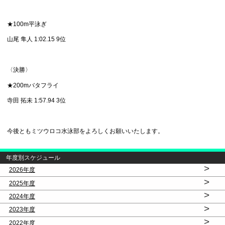
★100m平泳ぎ
山尾 隼人 1:02.15 9位
〈決勝〉
★200mバタフライ
寺田 拓未 1:57.94 3位
今後ともミツウロコ水泳部をよろしくお願いいたします。
年度別スケジュール
>
2026年度
>
2025年度
>
2024年度
>
2023年度
>
2022年度