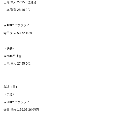
山尾 隼人 27.95 6位通過
山本 聖蓮 28.16 9位
★100mバタフライ
寺田 拓未 53.72 10位
〈決勝〉
★50m平泳ぎ
山尾 隼人 27.95 5位
2/15（日）
〈予選〉
★200mバタフライ
寺田 拓未 1:59.07 3位通過