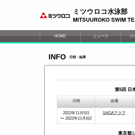
ミツウロコ水泳部
MITSUUROKO SWIM T
HOME
ニュース
ス
INFO
日程・結果
第5回 
日時
会場
2022年11月5日
SAGAアクア
〜 2022年11月6日
東京都シ