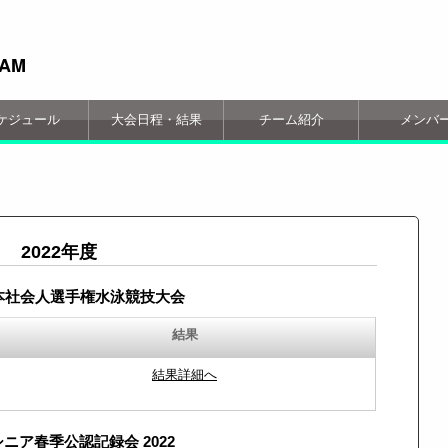
EAM
ケジュール
大会日程・結果
チーム紹介
メンバ
2022年度
日本社会人選手権水泳競技大会
結果
結果詳細へ
ニア春季公認記録会 2022