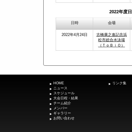
2022年
日時
会場
2022年4月24日
古橋廣之進記念浜
松市総合水泳場
（ＴｏＢｉＯ）
HOME
リンク集
ニュース
スケジュール
大会日程・結果
チーム紹介
メンバー
ギャラリー
お問い合わせ