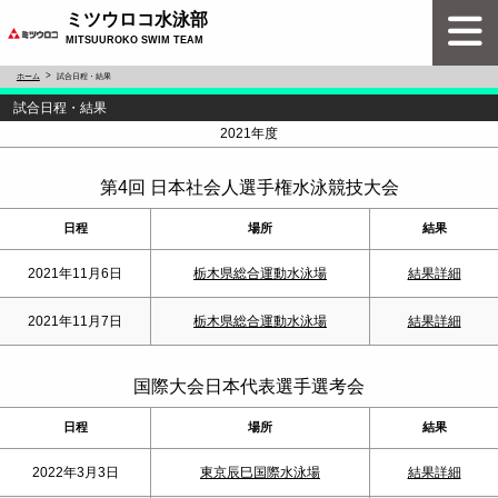
ミツウロコ水泳部
MITSUUROKO SWIM TEAM
ホーム
試合日程・結果
試合日程・結果
<
>
2021年度
第4回 日本社会人選手権水泳競技大会
日程
場所
結果
2021年11月6日
栃木県総合運動水泳場
結果詳細
2021年11月7日
栃木県総合運動水泳場
結果詳細
国際大会日本代表選手選考会
日程
場所
結果
2022年3月3日
東京辰巳国際水泳場
結果詳細